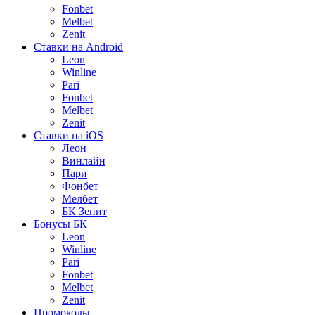
Fonbet
Melbet
Zenit
Ставки на Android
Leon
Winline
Pari
Fonbet
Melbet
Zenit
Ставки на iOS
Леон
Винлайн
Пари
Фонбет
Мелбет
БК Зенит
Бонусы БК
Leon
Winline
Pari
Fonbet
Melbet
Zenit
Промокоды