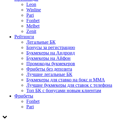
Leon
Winline
Pari
Fonbet
Melbet
Zenit
Рейтинги
Легальные БК
Бонусы за регистрацию
Букмекеры на Андроид
Букмекеры на Айфон
Промокоды букмекеров
Фрибеты без депозита
Лучшие легальные БК
Букмекеры для ставко на бокс и MMA
Лучшие букмекеры для ставок с телефона
Топ БК с бонусами новым клиентам
Фрибеты
Fonbet
Pari