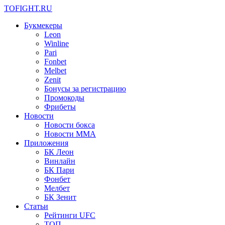
TOFIGHT.
RU
Букмекеры
Leon
Winline
Pari
Fonbet
Melbet
Zenit
Бонусы за регистрацию
Промокоды
Фрибеты
Новости
Новости бокса
Новости MMA
Приложения
БК Леон
Винлайн
БК Пари
Фонбет
Мелбет
БК Зенит
Статьи
Рейтинги UFC
ТОП