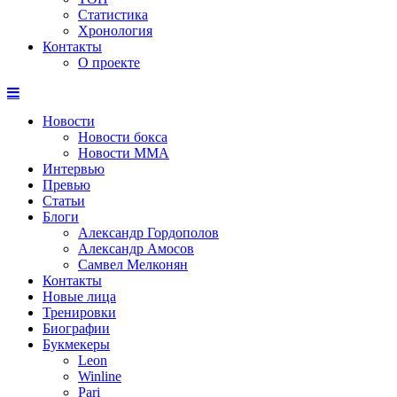
Статистика
Хронология
Контакты
О проекте
Новости
Новости бокса
Новости MMA
Интервью
Превью
Статьи
Блоги
Александр Гордополов
Александр Амосов
Самвел Мелконян
Контакты
Новые лица
Тренировки
Биографии
Букмекеры
Leon
Winline
Pari