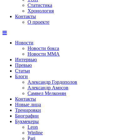
Статистика
Хронология
Контакты
О проекте
Новости
Новости бокса
Новости MMA
Интервью
Превью
Статьи
Блоги
Александр Гордополов
Александр Амосов
Самвел Мелконян
Контакты
Новые лица
Тренировки
Биографии
Букмекеры
Leon
Winline
Pari