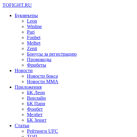
TOFIGHT.
RU
Букмекеры
Leon
Winline
Pari
Fonbet
Melbet
Zenit
Бонусы за регистрацию
Промокоды
Фрибеты
Новости
Новости бокса
Новости MMA
Приложения
БК Леон
Винлайн
БК Пари
Фонбет
Мелбет
БК Зенит
Статьи
Рейтинги UFC
ТОП