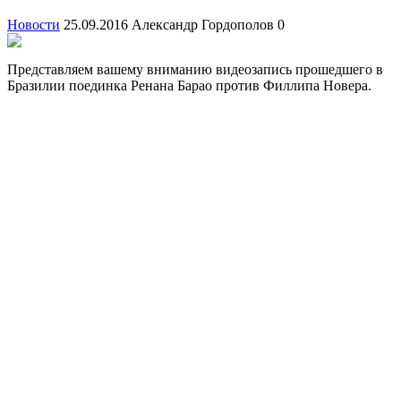
Новости
25.09.2016
Александр Гордополов
0
Представляем вашему вниманию видеозапись прошедшего в
Бразилии поединка Ренана Барао против Филлипа Новера.