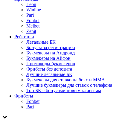
Leon
Winline
Pari
Fonbet
Melbet
Zenit
Рейтинги
Легальные БК
Бонусы за регистрацию
Букмекеры на Андроид
Букмекеры на Айфон
Промокоды букмекеров
Фрибеты без депозита
Лучшие легальные БК
Букмекеры для ставко на бокс и MMA
Лучшие букмекеры для ставок с телефона
Топ БК с бонусами новым клиентам
Фрибеты
Fonbet
Pari