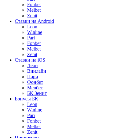
Fonbet
Melbet
Zenit
Ставки на Android
Leon
Winline
Pari
Fonbet
Melbet
Zenit
Ставки на iOS
Леон
Винлайн
Пари
Фонбет
Мелбет
БК Зенит
Бонусы БК
Leon
Winline
Pari
Fonbet
Melbet
Zenit
Промокоды