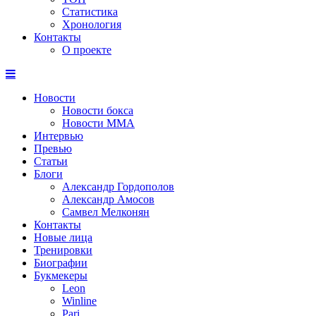
Статистика
Хронология
Контакты
О проекте
Новости
Новости бокса
Новости MMA
Интервью
Превью
Статьи
Блоги
Александр Гордополов
Александр Амосов
Самвел Мелконян
Контакты
Новые лица
Тренировки
Биографии
Букмекеры
Leon
Winline
Pari