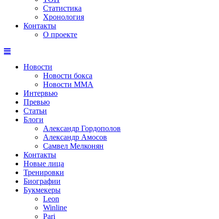
Статистика
Хронология
Контакты
О проекте
Новости
Новости бокса
Новости MMA
Интервью
Превью
Статьи
Блоги
Александр Гордополов
Александр Амосов
Самвел Мелконян
Контакты
Новые лица
Тренировки
Биографии
Букмекеры
Leon
Winline
Pari