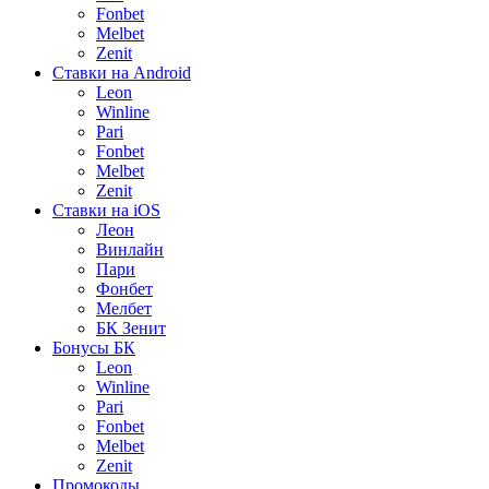
Fonbet
Melbet
Zenit
Ставки на Android
Leon
Winline
Pari
Fonbet
Melbet
Zenit
Ставки на iOS
Леон
Винлайн
Пари
Фонбет
Мелбет
БК Зенит
Бонусы БК
Leon
Winline
Pari
Fonbet
Melbet
Zenit
Промокоды