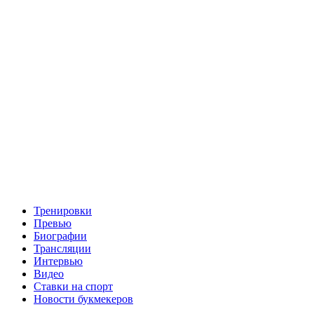
Тренировки
Превью
Биографии
Трансляции
Интервью
Видео
Ставки на спорт
Новости букмекеров