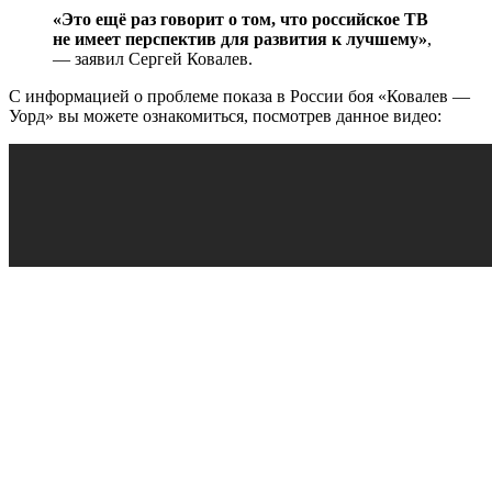
«Это ещё раз говорит о том, что российское ТВ
не имеет перспектив для развития к лучшему»
,
— заявил Сергей Ковалев.
С информацией о проблеме показа в России боя «Ковалев —
Уорд» вы можете ознакомиться, посмотрев данное видео: