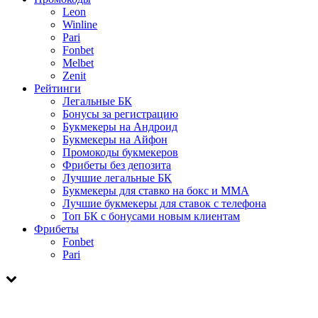
Leon
Winline
Pari
Fonbet
Melbet
Zenit
Рейтинги
Легальные БК
Бонусы за регистрацию
Букмекеры на Андроид
Букмекеры на Айфон
Промокоды букмекеров
Фрибеты без депозита
Лучшие легальные БК
Букмекеры для ставко на бокс и MMA
Лучшие букмекеры для ставок с телефона
Топ БК с бонусами новым клиентам
Фрибеты
Fonbet
Pari