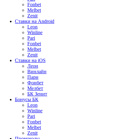
Fonbet
Melbet
Zenit
Ставки на Android
Leon
Winline
Pari
Fonbet
Melbet
Zenit
Ставки на iOS
Леон
Винлайн
Пари
Фонбет
Мелбет
БК Зенит
Бонусы БК
Leon
Winline
Pari
Fonbet
Melbet
Zenit
Промокоды