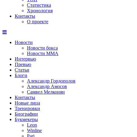
Статистика
Хронология
Контакты
О проекте
Новости
Новости бокса
Новости MMA
Интервью
Превью
Статьи
Блоги
Александр Гордополов
Александр Амосов
Самвел Мелконян
Контакты
Новые лица
Тренировки
Биографии
Букмекеры
Leon
Winline
Pari