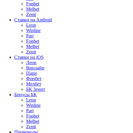
Fonbet
Melbet
Zenit
Ставки на Android
Leon
Winline
Pari
Fonbet
Melbet
Zenit
Ставки на iOS
Леон
Винлайн
Пари
Фонбет
Мелбет
БК Зенит
Бонусы БК
Leon
Winline
Pari
Fonbet
Melbet
Zenit
Промокоды