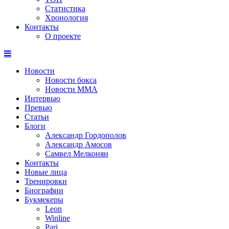
Статистика
Хронология
Контакты
О проекте
Новости
Новости бокса
Новости MMA
Интервью
Превью
Статьи
Блоги
Александр Гордополов
Александр Амосов
Самвел Мелконян
Контакты
Новые лица
Тренировки
Биографии
Букмекеры
Leon
Winline
Pari