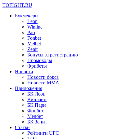
TOFIGHT.
RU
Букмекеры
Leon
Winline
Pari
Fonbet
Melbet
Zenit
Бонусы за регистрацию
Промокоды
Фрибеты
Новости
Новости бокса
Новости MMA
Приложения
БК Леон
Винлайн
БК Пари
Фонбет
Мелбет
БК Зенит
Статьи
Рейтинги UFC
ТОП