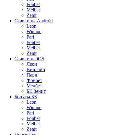
Fonbet
Melbet
Zenit
Ставки на Android
Leon
Winline
Pari
Fonbet
Melbet
Zenit
Ставки на iOS
Леон
Винлайн
Пари
Фонбет
Мелбет
БК Зенит
Бонусы БК
Leon
Winline
Pari
Fonbet
Melbet
Zenit
Промокоды