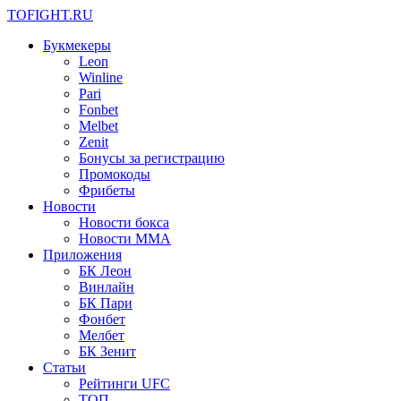
TOFIGHT.
RU
Букмекеры
Leon
Winline
Pari
Fonbet
Melbet
Zenit
Бонусы за регистрацию
Промокоды
Фрибеты
Новости
Новости бокса
Новости MMA
Приложения
БК Леон
Винлайн
БК Пари
Фонбет
Мелбет
БК Зенит
Статьи
Рейтинги UFC
ТОП