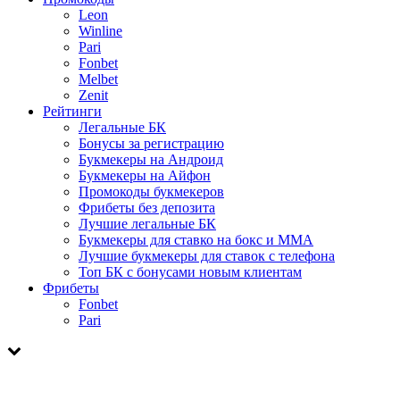
Leon
Winline
Pari
Fonbet
Melbet
Zenit
Рейтинги
Легальные БК
Бонусы за регистрацию
Букмекеры на Андроид
Букмекеры на Айфон
Промокоды букмекеров
Фрибеты без депозита
Лучшие легальные БК
Букмекеры для ставко на бокс и MMA
Лучшие букмекеры для ставок с телефона
Топ БК с бонусами новым клиентам
Фрибеты
Fonbet
Pari