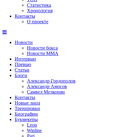
Статистика
Хронология
Контакты
О проекте
Новости
Новости бокса
Новости MMA
Интервью
Превью
Статьи
Блоги
Александр Гордополов
Александр Амосов
Самвел Мелконян
Контакты
Новые лица
Тренировки
Биографии
Букмекеры
Leon
Winline
Pari