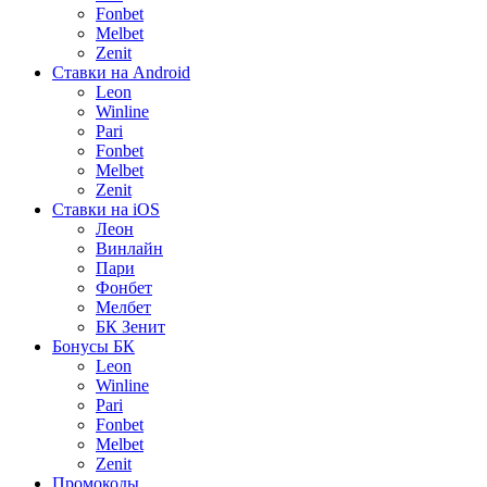
Fonbet
Melbet
Zenit
Ставки на Android
Leon
Winline
Pari
Fonbet
Melbet
Zenit
Ставки на iOS
Леон
Винлайн
Пари
Фонбет
Мелбет
БК Зенит
Бонусы БК
Leon
Winline
Pari
Fonbet
Melbet
Zenit
Промокоды