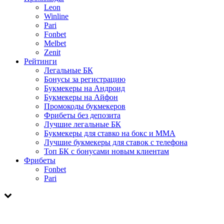
Leon
Winline
Pari
Fonbet
Melbet
Zenit
Рейтинги
Легальные БК
Бонусы за регистрацию
Букмекеры на Андроид
Букмекеры на Айфон
Промокоды букмекеров
Фрибеты без депозита
Лучшие легальные БК
Букмекеры для ставко на бокс и MMA
Лучшие букмекеры для ставок с телефона
Топ БК с бонусами новым клиентам
Фрибеты
Fonbet
Pari