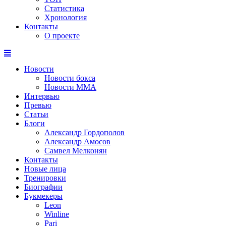
Статистика
Хронология
Контакты
О проекте
Новости
Новости бокса
Новости MMA
Интервью
Превью
Статьи
Блоги
Александр Гордополов
Александр Амосов
Самвел Мелконян
Контакты
Новые лица
Тренировки
Биографии
Букмекеры
Leon
Winline
Pari