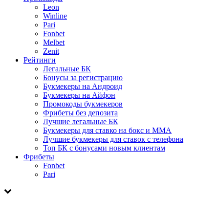
Leon
Winline
Pari
Fonbet
Melbet
Zenit
Рейтинги
Легальные БК
Бонусы за регистрацию
Букмекеры на Андроид
Букмекеры на Айфон
Промокоды букмекеров
Фрибеты без депозита
Лучшие легальные БК
Букмекеры для ставко на бокс и MMA
Лучшие букмекеры для ставок с телефона
Топ БК с бонусами новым клиентам
Фрибеты
Fonbet
Pari