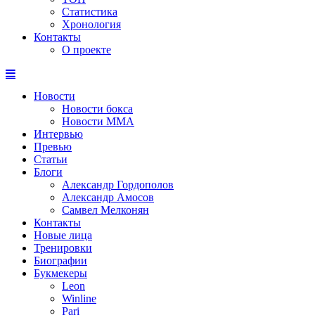
Статистика
Хронология
Контакты
О проекте
Новости
Новости бокса
Новости MMA
Интервью
Превью
Статьи
Блоги
Александр Гордополов
Александр Амосов
Самвел Мелконян
Контакты
Новые лица
Тренировки
Биографии
Букмекеры
Leon
Winline
Pari