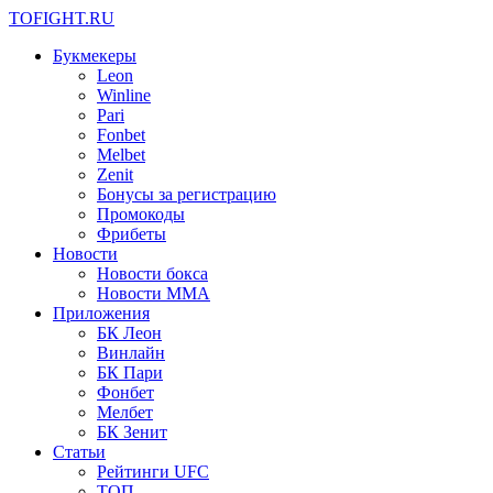
TOFIGHT.
RU
Букмекеры
Leon
Winline
Pari
Fonbet
Melbet
Zenit
Бонусы за регистрацию
Промокоды
Фрибеты
Новости
Новости бокса
Новости MMA
Приложения
БК Леон
Винлайн
БК Пари
Фонбет
Мелбет
БК Зенит
Статьи
Рейтинги UFC
ТОП