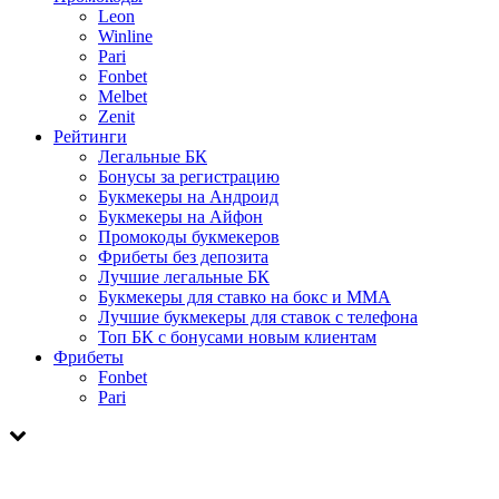
Leon
Winline
Pari
Fonbet
Melbet
Zenit
Рейтинги
Легальные БК
Бонусы за регистрацию
Букмекеры на Андроид
Букмекеры на Айфон
Промокоды букмекеров
Фрибеты без депозита
Лучшие легальные БК
Букмекеры для ставко на бокс и MMA
Лучшие букмекеры для ставок с телефона
Топ БК с бонусами новым клиентам
Фрибеты
Fonbet
Pari