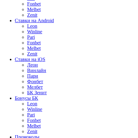
Fonbet
Melbet
Zenit
Ставки на Android
Leon
Winline
Pari
Fonbet
Melbet
Zenit
Ставки на iOS
Леон
Винлайн
Пари
Фонбет
Мелбет
БК Зенит
Бонусы БК
Leon
Winline
Pari
Fonbet
Melbet
Zenit
Промокоды