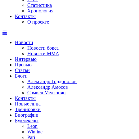
Статистика
Хронология
Контакты
О проекте
Новости
Новости бокса
Новости MMA
Интервью
Превью
Статьи
Блоги
Александр Гордополов
Александр Амосов
Самвел Мелконян
Контакты
Новые лица
Тренировки
Биографии
Букмекеры
Leon
Winline
Pari