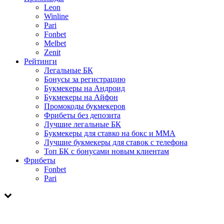
Leon
Winline
Pari
Fonbet
Melbet
Zenit
Рейтинги
Легальные БК
Бонусы за регистрацию
Букмекеры на Андроид
Букмекеры на Айфон
Промокоды букмекеров
Фрибеты без депозита
Лучшие легальные БК
Букмекеры для ставко на бокс и MMA
Лучшие букмекеры для ставок с телефона
Топ БК с бонусами новым клиентам
Фрибеты
Fonbet
Pari