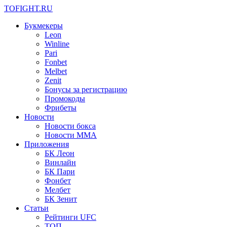
TOFIGHT.
RU
Букмекеры
Leon
Winline
Pari
Fonbet
Melbet
Zenit
Бонусы за регистрацию
Промокоды
Фрибеты
Новости
Новости бокса
Новости MMA
Приложения
БК Леон
Винлайн
БК Пари
Фонбет
Мелбет
БК Зенит
Статьи
Рейтинги UFC
ТОП