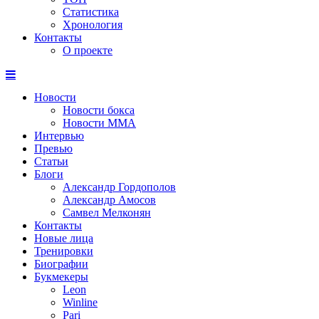
Статистика
Хронология
Контакты
О проекте
Новости
Новости бокса
Новости MMA
Интервью
Превью
Статьи
Блоги
Александр Гордополов
Александр Амосов
Самвел Мелконян
Контакты
Новые лица
Тренировки
Биографии
Букмекеры
Leon
Winline
Pari