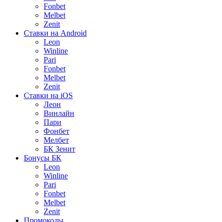
Fonbet
Melbet
Zenit
Ставки на Android
Leon
Winline
Pari
Fonbet
Melbet
Zenit
Ставки на iOS
Леон
Винлайн
Пари
Фонбет
Мелбет
БК Зенит
Бонусы БК
Leon
Winline
Pari
Fonbet
Melbet
Zenit
Промокоды