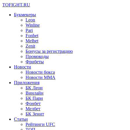
TOFIGHT.
RU
Букмекеры
Leon
Winline
Pari
Fonbet
Melbet
Zenit
Бонусы за регистрацию
Промокоды
Фрибеты
Новости
Новости бокса
Новости MMA
Приложения
БК Леон
Винлайн
БК Пари
Фонбет
Мелбет
БК Зенит
Статьи
Рейтинги UFC
ТОП