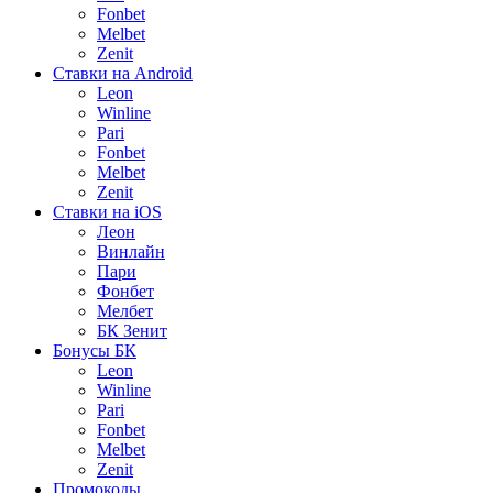
Fonbet
Melbet
Zenit
Ставки на Android
Leon
Winline
Pari
Fonbet
Melbet
Zenit
Ставки на iOS
Леон
Винлайн
Пари
Фонбет
Мелбет
БК Зенит
Бонусы БК
Leon
Winline
Pari
Fonbet
Melbet
Zenit
Промокоды