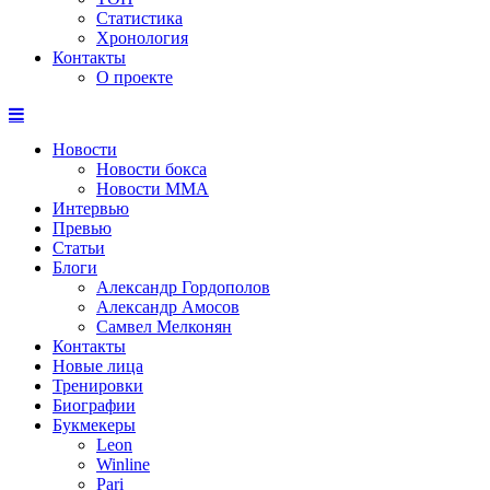
Статистика
Хронология
Контакты
О проекте
Новости
Новости бокса
Новости MMA
Интервью
Превью
Статьи
Блоги
Александр Гордополов
Александр Амосов
Самвел Мелконян
Контакты
Новые лица
Тренировки
Биографии
Букмекеры
Leon
Winline
Pari