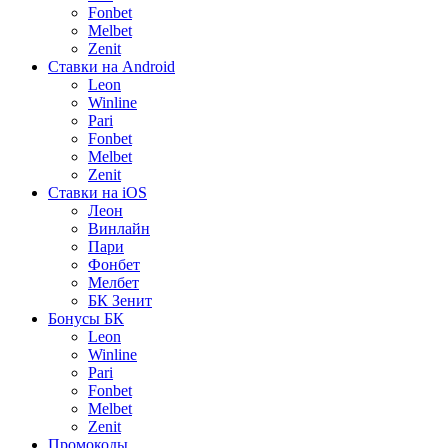
Fonbet
Melbet
Zenit
Ставки на Android
Leon
Winline
Pari
Fonbet
Melbet
Zenit
Ставки на iOS
Леон
Винлайн
Пари
Фонбет
Мелбет
БК Зенит
Бонусы БК
Leon
Winline
Pari
Fonbet
Melbet
Zenit
Промокоды