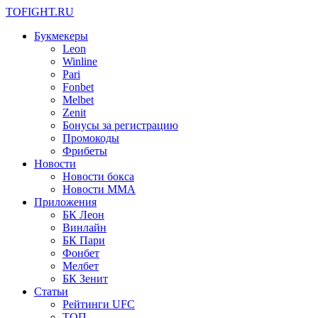
TOFIGHT.
RU
Букмекеры
Leon
Winline
Pari
Fonbet
Melbet
Zenit
Бонусы за регистрацию
Промокоды
Фрибеты
Новости
Новости бокса
Новости MMA
Приложения
БК Леон
Винлайн
БК Пари
Фонбет
Мелбет
БК Зенит
Статьи
Рейтинги UFC
ТОП