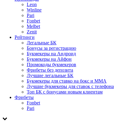
Leon
Winline
Pari
Fonbet
Melbet
Zenit
Рейтинги
Легальные БК
Бонусы за регистрацию
Букмекеры на Андроид
Букмекеры на Айфон
Промокоды букмекеров
Фрибеты без депозита
Лучшие легальные БК
Букмекеры для ставко на бокс и MMA
Лучшие букмекеры для ставок с телефона
Топ БК с бонусами новым клиентам
Фрибеты
Fonbet
Pari