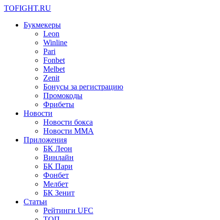
TOFIGHT.
RU
Букмекеры
Leon
Winline
Pari
Fonbet
Melbet
Zenit
Бонусы за регистрацию
Промокоды
Фрибеты
Новости
Новости бокса
Новости MMA
Приложения
БК Леон
Винлайн
БК Пари
Фонбет
Мелбет
БК Зенит
Статьи
Рейтинги UFC
ТОП