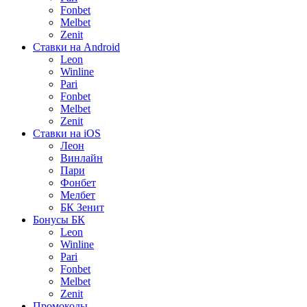
Fonbet
Melbet
Zenit
Ставки на Android
Leon
Winline
Pari
Fonbet
Melbet
Zenit
Ставки на iOS
Леон
Винлайн
Пари
Фонбет
Мелбет
БК Зенит
Бонусы БК
Leon
Winline
Pari
Fonbet
Melbet
Zenit
Промокоды