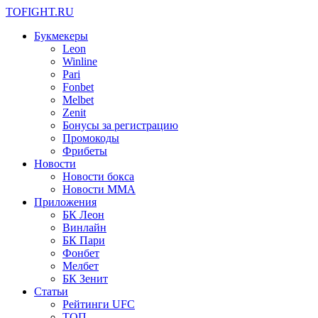
TOFIGHT.
RU
Букмекеры
Leon
Winline
Pari
Fonbet
Melbet
Zenit
Бонусы за регистрацию
Промокоды
Фрибеты
Новости
Новости бокса
Новости MMA
Приложения
БК Леон
Винлайн
БК Пари
Фонбет
Мелбет
БК Зенит
Статьи
Рейтинги UFC
ТОП