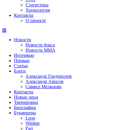
Статистика
Хронология
Контакты
О проекте
Новости
Новости бокса
Новости MMA
Интервью
Превью
Статьи
Блоги
Александр Гордополов
Александр Амосов
Самвел Мелконян
Контакты
Новые лица
Тренировки
Биографии
Букмекеры
Leon
Winline
Pari