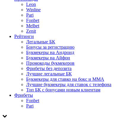
Leon
Winline
Pari
Fonbet
Melbet
Zenit
Рейтинги
Легальные БК
Бонусы за регистрацию
Букмекеры на Андроид
Букмекеры на Айфон
Промокоды букмекеров
Фрибеты без депозита
Лучшие легальные БК
Букмекеры для ставко на бокс и MMA
Лучшие букмекеры для ставок с телефона
Топ БК с бонусами новым клиентам
Фрибеты
Fonbet
Pari