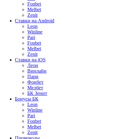
Fonbet
Melbet
Zenit
Ставки на Android
Leon
Winline
Pari
Fonbet
Melbet
Zenit
Ставки на iOS
Леон
Винлайн
Пари
Фонбет
Мелбет
БК Зенит
Бонусы БК
Leon
Winline
Pari
Fonbet
Melbet
Zenit
Промокоды