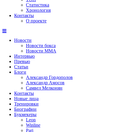
Статистика
Хронология
Контакты
О проекте
Новости
Новости бокса
Новости MMA
Интервью
Превью
Статьи
Блоги
Александр Гордополов
Александр Амосов
Самвел Мелконян
Контакты
Новые лица
Тренировки
Биографии
Букмекеры
Leon
Winline
Pari