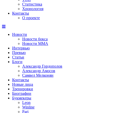
Статистика
Хронология
Контакты
О проекте
Новости
Новости бокса
Новости MMA
Интервью
Превью
Статьи
Блоги
Александр Гордополов
Александр Амосов
Самвел Мелконян
Контакты
Новые лица
Тренировки
Биографии
Букмекеры
Leon
Winline
Pari