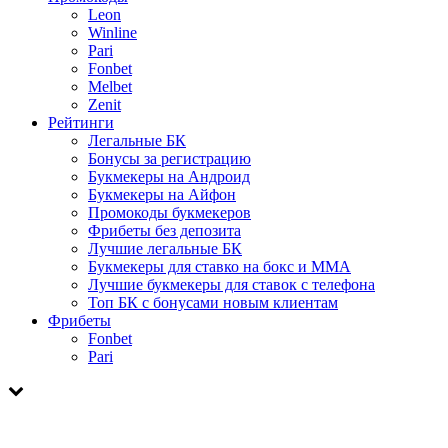
Leon
Winline
Pari
Fonbet
Melbet
Zenit
Рейтинги
Легальные БК
Бонусы за регистрацию
Букмекеры на Андроид
Букмекеры на Айфон
Промокоды букмекеров
Фрибеты без депозита
Лучшие легальные БК
Букмекеры для ставко на бокс и MMA
Лучшие букмекеры для ставок с телефона
Топ БК с бонусами новым клиентам
Фрибеты
Fonbet
Pari