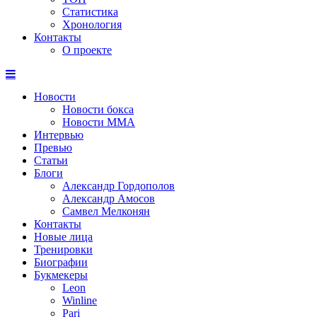
Статистика
Хронология
Контакты
О проекте
Новости
Новости бокса
Новости MMA
Интервью
Превью
Статьи
Блоги
Александр Гордополов
Александр Амосов
Самвел Мелконян
Контакты
Новые лица
Тренировки
Биографии
Букмекеры
Leon
Winline
Pari