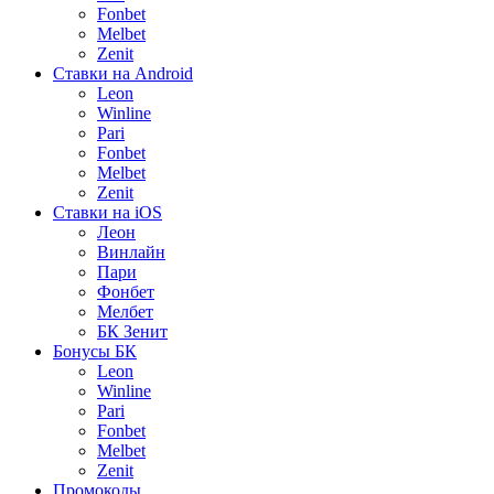
Fonbet
Melbet
Zenit
Ставки на Android
Leon
Winline
Pari
Fonbet
Melbet
Zenit
Ставки на iOS
Леон
Винлайн
Пари
Фонбет
Мелбет
БК Зенит
Бонусы БК
Leon
Winline
Pari
Fonbet
Melbet
Zenit
Промокоды