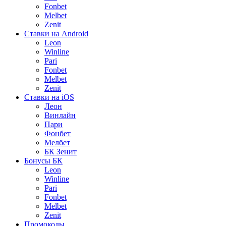
Fonbet
Melbet
Zenit
Ставки на Android
Leon
Winline
Pari
Fonbet
Melbet
Zenit
Ставки на iOS
Леон
Винлайн
Пари
Фонбет
Мелбет
БК Зенит
Бонусы БК
Leon
Winline
Pari
Fonbet
Melbet
Zenit
Промокоды