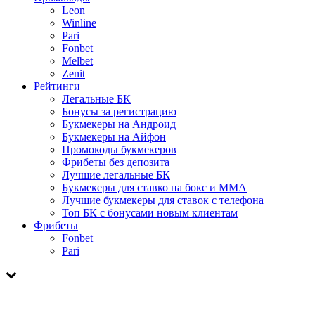
Leon
Winline
Pari
Fonbet
Melbet
Zenit
Рейтинги
Легальные БК
Бонусы за регистрацию
Букмекеры на Андроид
Букмекеры на Айфон
Промокоды букмекеров
Фрибеты без депозита
Лучшие легальные БК
Букмекеры для ставко на бокс и MMA
Лучшие букмекеры для ставок с телефона
Топ БК с бонусами новым клиентам
Фрибеты
Fonbet
Pari