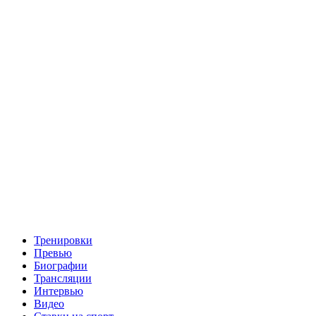
Тренировки
Превью
Биографии
Трансляции
Интервью
Видео