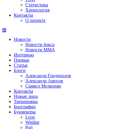
Статистика
Хронология
Контакты
О проекте
Новости
Новости бокса
Новости MMA
Интервью
Превью
Статьи
Блоги
Александр Гордополов
Александр Амосов
Самвел Мелконян
Контакты
Новые лица
Тренировки
Биографии
Букмекеры
Leon
Winline
Pari