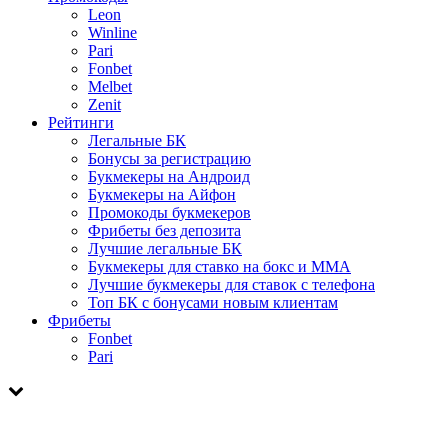
Leon
Winline
Pari
Fonbet
Melbet
Zenit
Рейтинги
Легальные БК
Бонусы за регистрацию
Букмекеры на Андроид
Букмекеры на Айфон
Промокоды букмекеров
Фрибеты без депозита
Лучшие легальные БК
Букмекеры для ставко на бокс и MMA
Лучшие букмекеры для ставок с телефона
Топ БК с бонусами новым клиентам
Фрибеты
Fonbet
Pari