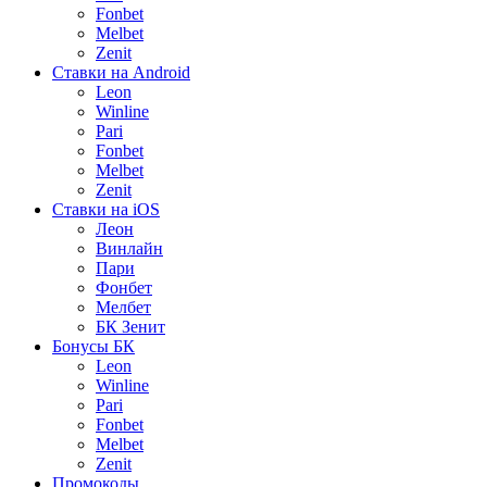
Fonbet
Melbet
Zenit
Ставки на Android
Leon
Winline
Pari
Fonbet
Melbet
Zenit
Ставки на iOS
Леон
Винлайн
Пари
Фонбет
Мелбет
БК Зенит
Бонусы БК
Leon
Winline
Pari
Fonbet
Melbet
Zenit
Промокоды