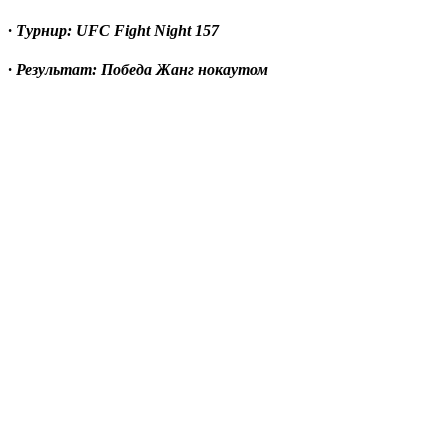
· Турнир:
UFC Fight Night 157
· Результат:
Победа Жанг нокаутом
· Весовая:
Вес соломинки
· Примечание:
Вейли становится первой чемпионкой UFC
из Китая.