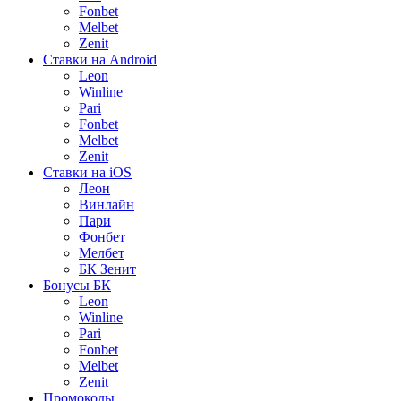
Fonbet
Melbet
Zenit
Ставки на Android
Leon
Winline
Pari
Fonbet
Melbet
Zenit
Ставки на iOS
Леон
Винлайн
Пари
Фонбет
Мелбет
БК Зенит
Бонусы БК
Leon
Winline
Pari
Fonbet
Melbet
Zenit
Промокоды