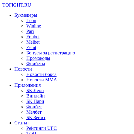
TOFIGHT.
RU
Букмекеры
Leon
Winline
Pari
Fonbet
Melbet
Zenit
Бонусы за регистрацию
Промокоды
Фрибеты
Новости
Новости бокса
Новости MMA
Приложения
БК Леон
Винлайн
БК Пари
Фонбет
Мелбет
БК Зенит
Статьи
Рейтинги UFC
ТОП