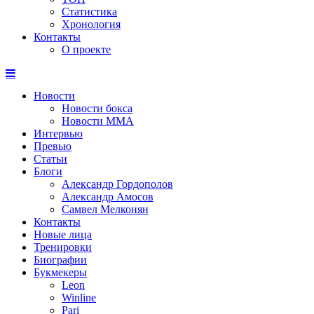
Статистика
Хронология
Контакты
О проекте
Новости
Новости бокса
Новости MMA
Интервью
Превью
Статьи
Блоги
Александр Гордополов
Александр Амосов
Самвел Мелконян
Контакты
Новые лица
Тренировки
Биографии
Букмекеры
Leon
Winline
Pari