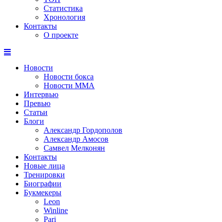
Статистика
Хронология
Контакты
О проекте
Новости
Новости бокса
Новости MMA
Интервью
Превью
Статьи
Блоги
Александр Гордополов
Александр Амосов
Самвел Мелконян
Контакты
Новые лица
Тренировки
Биографии
Букмекеры
Leon
Winline
Pari