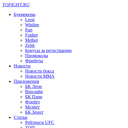
TOFIGHT.
RU
Букмекеры
Leon
Winline
Pari
Fonbet
Melbet
Zenit
Бонусы за регистрацию
Промокоды
Фрибеты
Новости
Новости бокса
Новости MMA
Приложения
БК Леон
Винлайн
БК Пари
Фонбет
Мелбет
БК Зенит
Статьи
Рейтинги UFC
ТОП