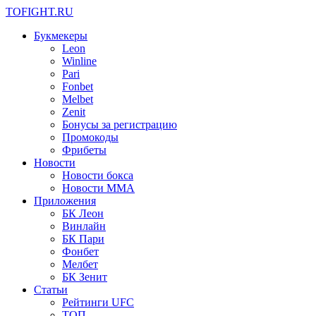
TOFIGHT.
RU
Букмекеры
Leon
Winline
Pari
Fonbet
Melbet
Zenit
Бонусы за регистрацию
Промокоды
Фрибеты
Новости
Новости бокса
Новости MMA
Приложения
БК Леон
Винлайн
БК Пари
Фонбет
Мелбет
БК Зенит
Статьи
Рейтинги UFC
ТОП