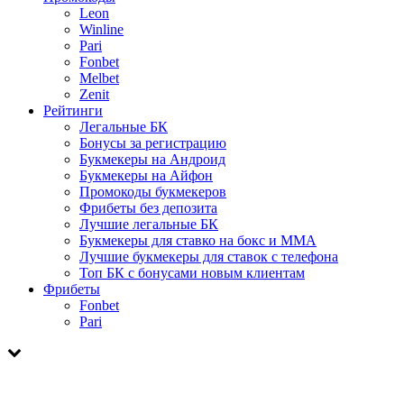
Leon
Winline
Pari
Fonbet
Melbet
Zenit
Рейтинги
Легальные БК
Бонусы за регистрацию
Букмекеры на Андроид
Букмекеры на Айфон
Промокоды букмекеров
Фрибеты без депозита
Лучшие легальные БК
Букмекеры для ставко на бокс и MMA
Лучшие букмекеры для ставок с телефона
Топ БК с бонусами новым клиентам
Фрибеты
Fonbet
Pari