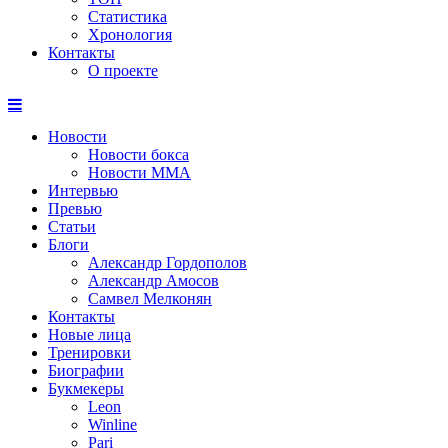
Статистика
Хронология
Контакты
О проекте
Новости
Новости бокса
Новости MMA
Интервью
Превью
Статьи
Блоги
Александр Гордополов
Александр Амосов
Самвел Мелконян
Контакты
Новые лица
Тренировки
Биографии
Букмекеры
Leon
Winline
Pari