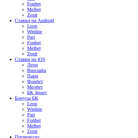
Fonbet
Melbet
Zenit
Ставки на Android
Leon
Winline
Pari
Fonbet
Melbet
Zenit
Ставки на iOS
Леон
Винлайн
Пари
Фонбет
Мелбет
БК Зенит
Бонусы БК
Leon
Winline
Pari
Fonbet
Melbet
Zenit
Промокоды