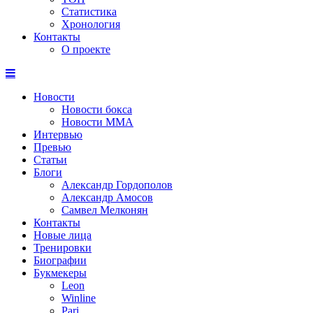
Статистика
Хронология
Контакты
О проекте
Новости
Новости бокса
Новости MMA
Интервью
Превью
Статьи
Блоги
Александр Гордополов
Александр Амосов
Самвел Мелконян
Контакты
Новые лица
Тренировки
Биографии
Букмекеры
Leon
Winline
Pari