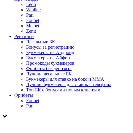
Leon
Winline
Pari
Fonbet
Melbet
Zenit
Рейтинги
Легальные БК
Бонусы за регистрацию
Букмекеры на Андроид
Букмекеры на Айфон
Промокоды букмекеров
Фрибеты без депозита
Лучшие легальные БК
Букмекеры для ставко на бокс и MMA
Лучшие букмекеры для ставок с телефона
Топ БК с бонусами новым клиентам
Фрибеты
Fonbet
Pari