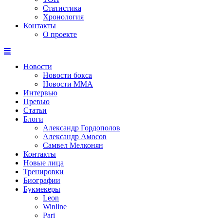
Статистика
Хронология
Контакты
О проекте
Новости
Новости бокса
Новости MMA
Интервью
Превью
Статьи
Блоги
Александр Гордополов
Александр Амосов
Самвел Мелконян
Контакты
Новые лица
Тренировки
Биографии
Букмекеры
Leon
Winline
Pari