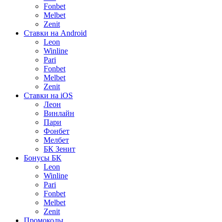
Fonbet
Melbet
Zenit
Ставки на Android
Leon
Winline
Pari
Fonbet
Melbet
Zenit
Ставки на iOS
Леон
Винлайн
Пари
Фонбет
Мелбет
БК Зенит
Бонусы БК
Leon
Winline
Pari
Fonbet
Melbet
Zenit
Промокоды