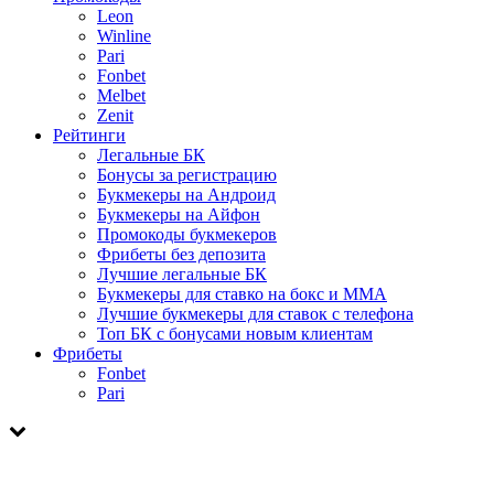
Leon
Winline
Pari
Fonbet
Melbet
Zenit
Рейтинги
Легальные БК
Бонусы за регистрацию
Букмекеры на Андроид
Букмекеры на Айфон
Промокоды букмекеров
Фрибеты без депозита
Лучшие легальные БК
Букмекеры для ставко на бокс и MMA
Лучшие букмекеры для ставок с телефона
Топ БК с бонусами новым клиентам
Фрибеты
Fonbet
Pari