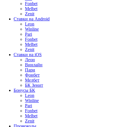
Fonbet
Melbet
Zenit
Ставки на Android
Leon
Winline
Pari
Fonbet
Melbet
Zenit
Ставки на iOS
Леон
Винлайн
Пари
Фонбет
Мелбет
БК Зенит
Бонусы БК
Leon
Winline
Pari
Fonbet
Melbet
Zenit
Промокоды