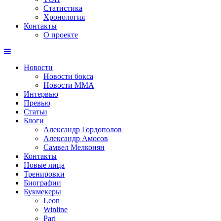
Статистика
Хронология
Контакты
О проекте
Новости
Новости бокса
Новости MMA
Интервью
Превью
Статьи
Блоги
Александр Гордополов
Александр Амосов
Самвел Мелконян
Контакты
Новые лица
Тренировки
Биографии
Букмекеры
Leon
Winline
Pari