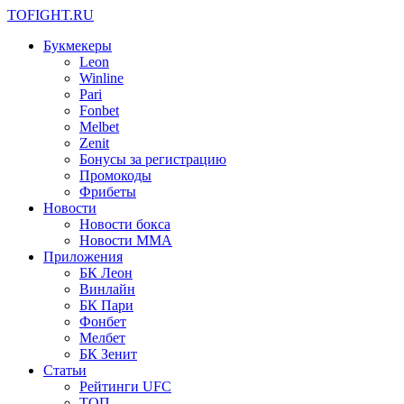
TOFIGHT.
RU
Букмекеры
Leon
Winline
Pari
Fonbet
Melbet
Zenit
Бонусы за регистрацию
Промокоды
Фрибеты
Новости
Новости бокса
Новости MMA
Приложения
БК Леон
Винлайн
БК Пари
Фонбет
Мелбет
БК Зенит
Статьи
Рейтинги UFC
ТОП