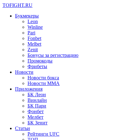
TOFIGHT.
RU
Букмекеры
Leon
Winline
Pari
Fonbet
Melbet
Zenit
Бонусы за регистрацию
Промокоды
Фрибеты
Новости
Новости бокса
Новости MMA
Приложения
БК Леон
Винлайн
БК Пари
Фонбет
Мелбет
БК Зенит
Статьи
Рейтинги UFC
ТОП