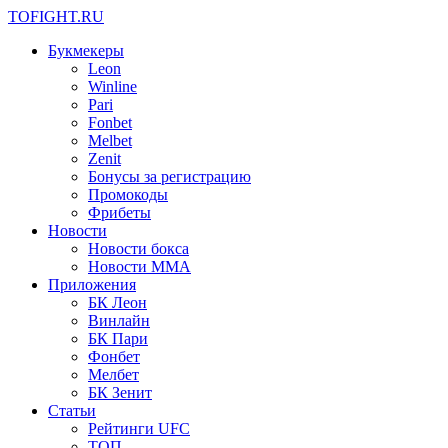
TOFIGHT.
RU
Букмекеры
Leon
Winline
Pari
Fonbet
Melbet
Zenit
Бонусы за регистрацию
Промокоды
Фрибеты
Новости
Новости бокса
Новости MMA
Приложения
БК Леон
Винлайн
БК Пари
Фонбет
Мелбет
БК Зенит
Статьи
Рейтинги UFC
ТОП