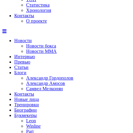
Статистика
Хронология
Контакты
О проекте
Новости
Новости бокса
Новости MMA
Интервью
Превью
Статьи
Блоги
Александр Гордополов
Александр Амосов
Самвел Мелконян
Контакты
Новые лица
Тренировки
Биографии
Букмекеры
Leon
Winline
Pari