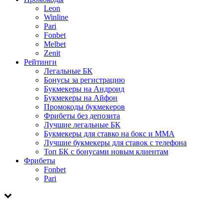
Leon
Winline
Pari
Fonbet
Melbet
Zenit
Рейтинги
Легальные БК
Бонусы за регистрацию
Букмекеры на Андроид
Букмекеры на Айфон
Промокоды букмекеров
Фрибеты без депозита
Лучшие легальные БК
Букмекеры для ставко на бокс и MMA
Лучшие букмекеры для ставок с телефона
Топ БК с бонусами новым клиентам
Фрибеты
Fonbet
Pari