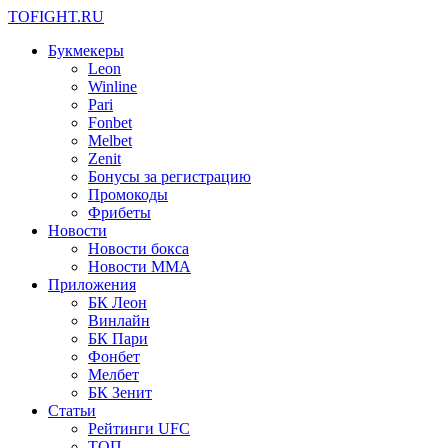
TOFIGHT.
RU
Букмекеры
Leon
Winline
Pari
Fonbet
Melbet
Zenit
Бонусы за регистрацию
Промокоды
Фрибеты
Новости
Новости бокса
Новости MMA
Приложения
БК Леон
Винлайн
БК Пари
Фонбет
Мелбет
БК Зенит
Статьи
Рейтинги UFC
ТОП