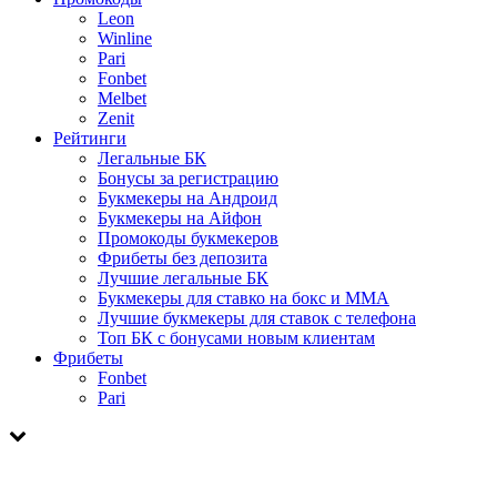
Leon
Winline
Pari
Fonbet
Melbet
Zenit
Рейтинги
Легальные БК
Бонусы за регистрацию
Букмекеры на Андроид
Букмекеры на Айфон
Промокоды букмекеров
Фрибеты без депозита
Лучшие легальные БК
Букмекеры для ставко на бокс и MMA
Лучшие букмекеры для ставок с телефона
Топ БК с бонусами новым клиентам
Фрибеты
Fonbet
Pari